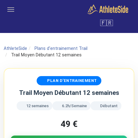
Aller au contenu principal
🇫🇷
Outils
Coachs
Clubs
Connexion
Inscription
Recher
AthleteSide
Plans d'entrainement Trail
Trail Moyen Débutant 12 semaines
PLAN D'ENTRAINEMENT
Trail Moyen Débutant 12 semaines
12 semaines
6.2h/Semaine
Débutant
49 €