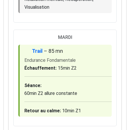
Visualisation
MARDI
Trail
– 85 mn
Endurance Fondamentale
Échauffement:
15min Z2
×
Séance:
🚴‍♂️ Rejoignez la communauté des coureurs
60min Z2 allure constante
et triathlètes passionnés
Rejoignez des milliers de sportifs passionnés et
Retour au calme:
10min Z1
recevez chaque mois :
✅ Des conseils d'entraînement exclusifs