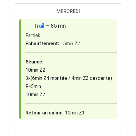
✅ Des astuces de pros pour progresser plus vite
✅ Les dernières tendances matos & nutrition
MERCREDI
✅ Des
codes promo et bons plans
partenaires
Trail
– 85 mn
1 email / mois. Zéro spam. 100 % utile.
Fartlek
Email
Échauffement:
15min Z2
Séance:
Oui, je veux progresser 💪
10min Z2
3x(6min Z4 montée / 4min Z2 descente)
Aucun spam, vous pouvez vous désinscrire à tout
R=5min
moment.
10min Z2
Retour au calme:
10min Z1