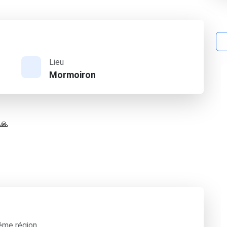
Lieu
Mormoiron
 🙏
ême région