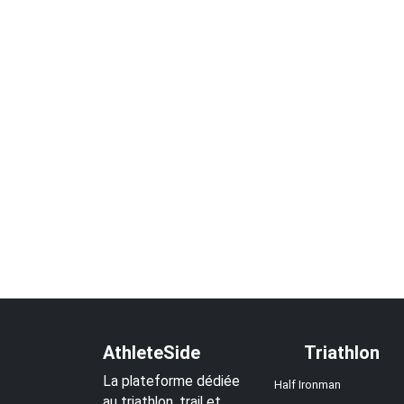
AthleteSide
Triathlon
La plateforme dédiée
Half Ironman
au triathlon, trail et