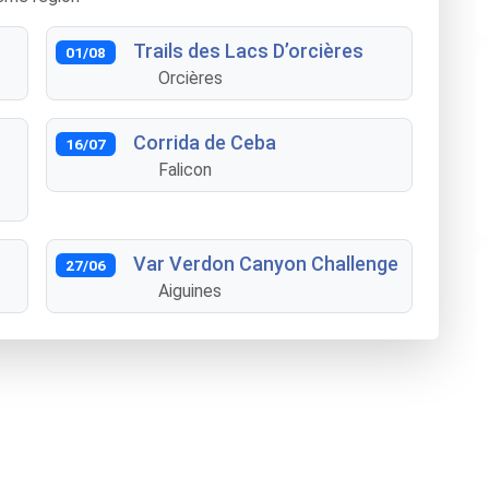
Trails des Lacs D’orcières
01/08
Orcières
Corrida de Ceba
16/07
Falicon
Var Verdon Canyon Challenge
27/06
Aiguines