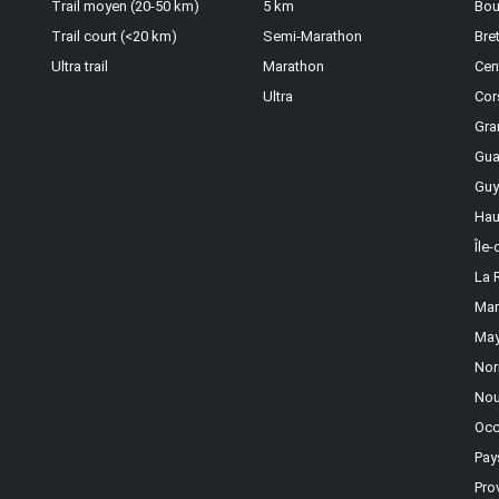
Trail moyen (20-50 km)
5 km
Bou
Trail court (<20 km)
Semi-Marathon
Bre
Ultra trail
Marathon
Cen
Ultra
Cor
Gra
Gua
Guy
Hau
Île
La 
Mar
May
Nor
Nou
Occ
Pay
Pro