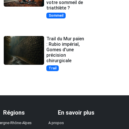
votre sommeil de
triathlète ?
Sommeil
Trail du Mur païen
: Rubio impérial,
Gomes d'une
précision
chirurgicale
Trail
Régions
En savoir plus
ergne-Rhône-Alpes
A propos