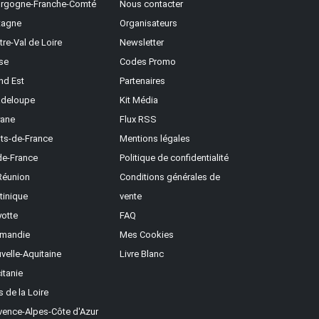
rgogne-Franche-Comté
Nous contacter
tagne
Organisateurs
tre-Val de Loire
Newsletter
se
Codes Promo
nd Est
Partenaires
deloupe
Kit Média
ane
Flux RSS
ts-de-France
Mentions légales
-de-France
Politique de confidentialité
Réunion
Conditions générales de
tinique
vente
otte
FAQ
mandie
Mes Cookies
velle-Aquitaine
Livre Blanc
itanie
s de la Loire
vence-Alpes-Côte d'Azur