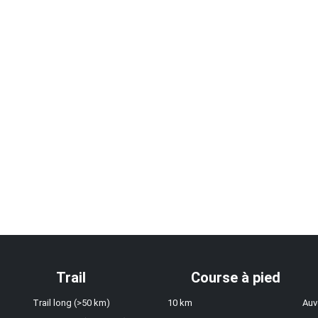
Trail
Course à pied
Trail long (>50 km)
10 km
Auv