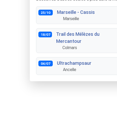
Marseille - Cassis
25/10
Marseille
Trail des Mélèzes du
18/07
Mercantour
Colmars
Ultrachampsaur
04/07
Ancelle