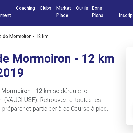
Connexio
Coaching
Clubs
Market
Outils
Bons
nement
Place
Plans
Inscrip
s de Mormoiron - 12 km
de Mormoiron - 12 km
2019
e Mormoiron - 12 km
se déroule le
n (VAUCLUSE). Retrouvez ici toutes les
préparer et participer à ce Course à pied.