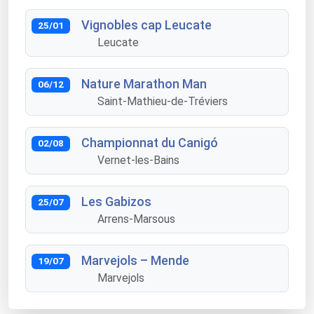
Vignobles cap Leucate
25/01
Leucate
Nature Marathon Man
06/12
Saint-Mathieu-de-Tréviers
Championnat du Canigó
02/08
Vernet-les-Bains
Les Gabizos
25/07
Arrens-Marsous
Marvejols – Mende
19/07
Marvejols