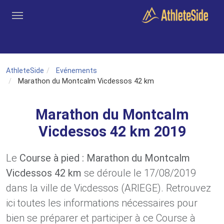
Aller au contenu principal
Outils
Coachs
Clubs
Connexion
Inscription
Recher
AthleteSide
Evénements
Marathon du Montcalm Vicdessos 42 km
Marathon du Montcalm
Vicdessos 42 km 2019
Le
Course à pied : Marathon du Montcalm
Vicdessos 42 km
se déroule le 17/08/2019
dans la ville de Vicdessos (ARIEGE). Retrouvez
ici toutes les informations nécessaires pour
bien se préparer et participer à ce Course à