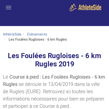
Aller au contenu principal
Outils
Coachs
Clubs
Connexion
Inscription
Recher
AthleteSide
Evénements
Les Foulées Rugloises - 6 km Rugles
Les Foulées Rugloises - 6 km
Rugles 2019
Le
Course à pied : Les Foulées Rugloises - 6 km
Rugles
se déroule le 13/04/2019 dans la ville
de Rugles (EURE). Retrouvez ici toutes les
informations nécessaires pour bien se préparer
et participer à ce Course à pied.