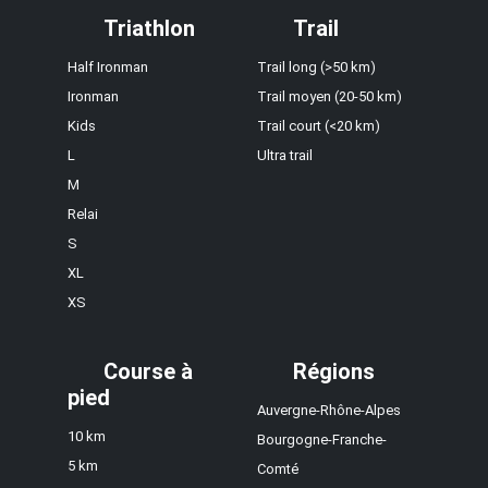
Triathlon
Trail
Half Ironman
Trail long (>50 km)
Ironman
Trail moyen (20-50 km)
Kids
Trail court (<20 km)
L
Ultra trail
M
Relai
S
XL
XS
Course à
Régions
pied
Auvergne-Rhône-Alpes
10 km
Bourgogne-Franche-
5 km
Comté