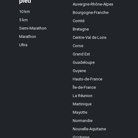
pied
Auvergne-Rhône-Alpes
10 km
Bourgogne-Franche-
5 km
Comté
Semi-Marathon
Bretagne
Marathon
Centre-Val de Loire
Ultra
Corse
Grand Est
Guadeloupe
Guyane
Hauts-de-France
Île-de-France
La Réunion
Martinique
Mayotte
Normandie
Nouvelle-Aquitaine
Occitanie