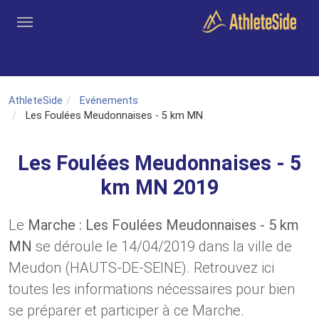
Aller au contenu principal
Outils
Coachs
Clubs
Connexion
Inscription
Recher
AthleteSide
Evénements
Les Foulées Meudonnaises - 5 km MN
Les Foulées Meudonnaises - 5
km MN 2019
Le
Marche : Les Foulées Meudonnaises - 5 km
MN
se déroule le 14/04/2019 dans la ville de
Meudon (HAUTS-DE-SEINE). Retrouvez ici
toutes les informations nécessaires pour bien
se préparer et participer à ce Marche.