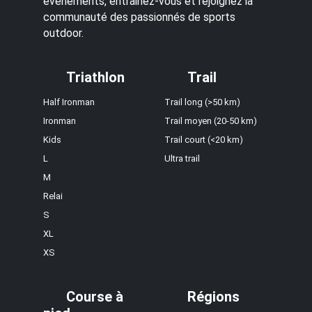
événements, entraînez-vous et rejoignez la
communauté des passionnés de sports
outdoor.
Triathlon
Trail
Half Ironman
Trail long (>50 km)
Ironman
Trail moyen (20-50 km)
Kids
Trail court (<20 km)
L
Ultra trail
M
Relai
S
XL
XS
Course à
Régions