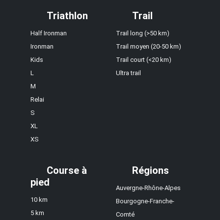
Triathlon
Trail
Half Ironman
Trail long (>50 km)
Ironman
Trail moyen (20-50 km)
Kids
Trail court (<20 km)
L
Ultra trail
M
Relai
S
XL
XS
Course à
Régions
pied
Auvergne-Rhône-Alpes
10 km
Bourgogne-Franche-
5 km
Comté