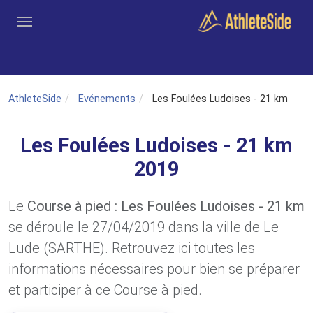
Aller au contenu principal
Outils
Coachs
Clubs
Connexion
Inscription
Recher
AthleteSide
Evénements
Les Foulées Ludoises - 21 km
Les Foulées Ludoises - 21 km
2019
Le
Course à pied : Les Foulées Ludoises - 21 km
se déroule le 27/04/2019 dans la ville de Le
Lude (SARTHE). Retrouvez ici toutes les
informations nécessaires pour bien se préparer
et participer à ce Course à pied.