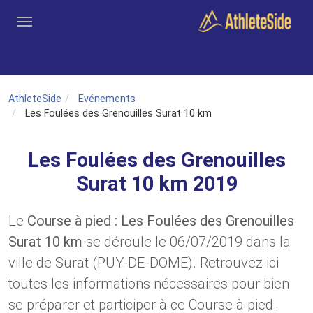
Aller au contenu principal
Outils
Coachs
Clubs
Connexion
Inscription
Recher
AthleteSide
Evénements
Les Foulées des Grenouilles Surat 10 km
Les Foulées des Grenouilles
Surat 10 km 2019
Le
Course à pied : Les Foulées des Grenouilles
Surat 10 km
se déroule le 06/07/2019 dans la
ville de Surat (PUY-DE-DOME). Retrouvez ici
toutes les informations nécessaires pour bien
se préparer et participer à ce Course à pied.