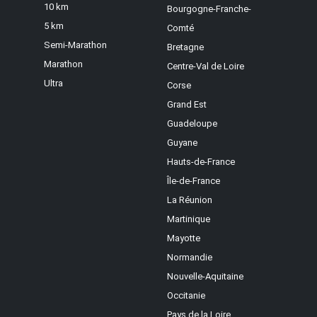
10 km
Bourgogne-Franche-
5 km
Comté
Semi-Marathon
Bretagne
Marathon
Centre-Val de Loire
Ultra
Corse
Grand Est
Guadeloupe
Guyane
Hauts-de-France
Île-de-France
La Réunion
Martinique
Mayotte
Normandie
Nouvelle-Aquitaine
Occitanie
Pays de la Loire