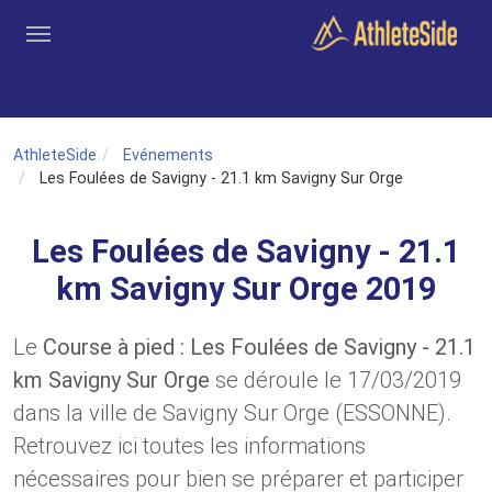
Aller au contenu principal
Outils
Coachs
Clubs
Connexion
Inscription
Recher
AthleteSide
Evénements
Les Foulées de Savigny - 21.1 km Savigny Sur Orge
Les Foulées de Savigny - 21.1
km Savigny Sur Orge 2019
Le
Course à pied : Les Foulées de Savigny - 21.1
km Savigny Sur Orge
se déroule le 17/03/2019
dans la ville de Savigny Sur Orge (ESSONNE).
Retrouvez ici toutes les informations
nécessaires pour bien se préparer et participer