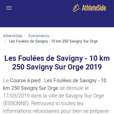
Aller au contenu principal
Outils
Coachs
Clubs
Connexion
Inscription
Recher
AthleteSide
Evénements
Les Foulées de Savigny - 10 km 250 Savigny Sur Orge
Les Foulées de Savigny - 10 km
250 Savigny Sur Orge 2019
Le
Course à pied : Les Foulées de Savigny - 10
km 250 Savigny Sur Orge
se déroule le
17/03/2019 dans la ville de Savigny Sur Orge
(ESSONNE). Retrouvez ici toutes les
informations nécessaires pour bien se préparer