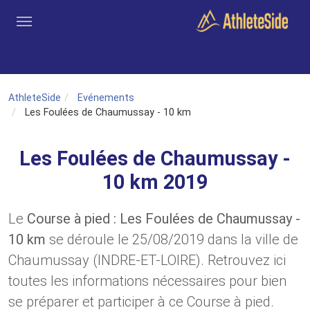
Aller au contenu principal
Outils
Coachs
Clubs
Connexion
Inscription
Recher
AthleteSide
Evénements
Les Foulées de Chaumussay - 10 km
Les Foulées de Chaumussay -
10 km 2019
Le
Course à pied : Les Foulées de Chaumussay -
10 km
se déroule le 25/08/2019 dans la ville de
Chaumussay (INDRE-ET-LOIRE). Retrouvez ici
toutes les informations nécessaires pour bien
se préparer et participer à ce Course à pied.