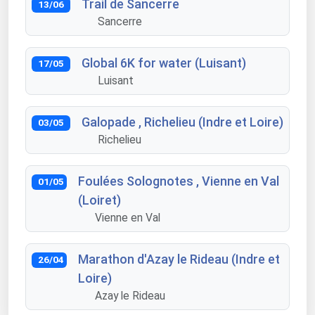
Trail de Sancerre
13/06
Sancerre
Global 6K for water (Luisant)
17/05
Luisant
Galopade , Richelieu (Indre et Loire)
03/05
Richelieu
Foulées Solognotes , Vienne en Val
01/05
(Loiret)
Vienne en Val
Marathon d'Azay le Rideau (Indre et
26/04
Loire)
Azay le Rideau