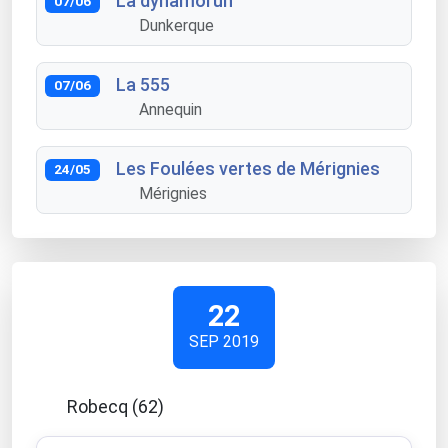
La dynamorun
07/06
Dunkerque
La 555
07/06
Annequin
Les Foulées vertes de Mérignies
24/05
Mérignies
22
SEP 2019
Robecq (62)