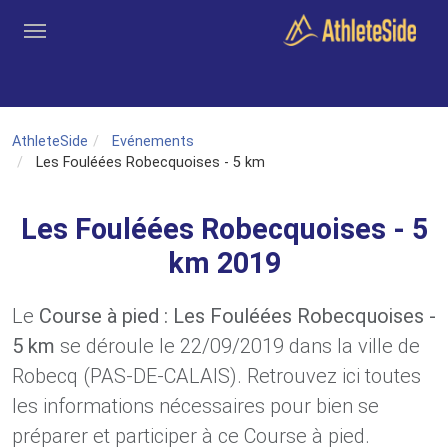
Aller au contenu principal
Outils
Coachs
Clubs
Connexion
Inscription
Recher
AthleteSide
Evénements
Les Fouléées Robecquoises - 5 km
Les Fouléées Robecquoises - 5
km 2019
Le
Course à pied : Les Fouléées Robecquoises -
5 km
se déroule le 22/09/2019 dans la ville de
Robecq (PAS-DE-CALAIS). Retrouvez ici toutes
les informations nécessaires pour bien se
préparer et participer à ce Course à pied.