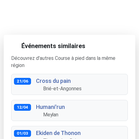
Événements similaires
Découvrez d'autres Course à pied dans la même
région
Cross du pain
21/06
Brié-et-Angonnes
Humani'run
12/04
Meylan
Ekiden de Thonon
01/03