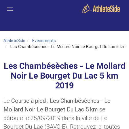
Aller au contenu principal
Outils
Coachs
Clubs
Connexion
Inscription
Recher
AthleteSide
Evénements
Les Chambésèches - Le Mollard Noir Le Bourget Du Lac 5 km
Les Chambésèches - Le Mollard
Noir Le Bourget Du Lac 5 km
2019
Le
Course à pied : Les Chambésèches - Le
Mollard Noir Le Bourget Du Lac 5 km
se
déroule le 25/09/2019 dans la ville de Le
Bourget Du Lac (SAVOIE). Retrouvez ici toutes