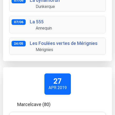
La dynamorun
07/06
Dunkerque
La 555
07/06
Annequin
Les Foulées vertes de Mérignies
24/05
Mérignies
27
APR 2019
Marcelcave (80)