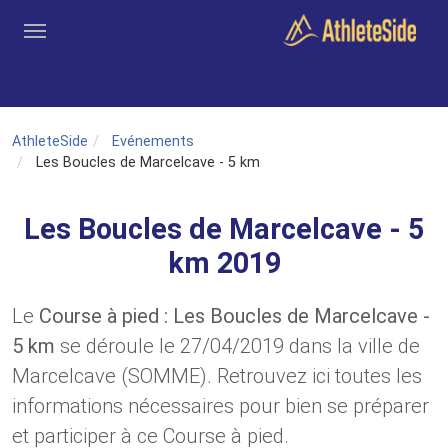
Aller au contenu principal
Outils
Coachs
Clubs
Connexion
Inscription
Recher
AthleteSide
Evénements
Les Boucles de Marcelcave - 5 km
Les Boucles de Marcelcave - 5
km 2019
Le
Course à pied : Les Boucles de Marcelcave -
5 km
se déroule le 27/04/2019 dans la ville de
Marcelcave (SOMME). Retrouvez ici toutes les
informations nécessaires pour bien se préparer
et participer à ce Course à pied.