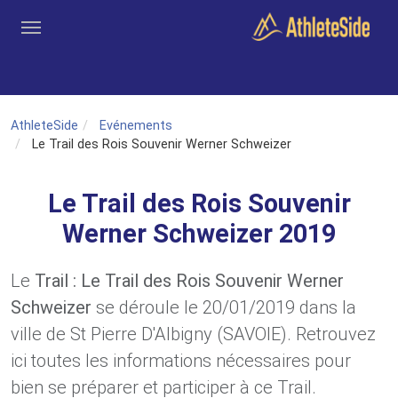
Aller au contenu principal
Outils
Coachs
Clubs
Connexion
Inscription
Recher
AthleteSide
Evénements
Le Trail des Rois Souvenir Werner Schweizer
Le Trail des Rois Souvenir
Werner Schweizer 2019
Le
Trail : Le Trail des Rois Souvenir Werner
Schweizer
se déroule le 20/01/2019 dans la
ville de St Pierre D'Albigny (SAVOIE). Retrouvez
ici toutes les informations nécessaires pour
bien se préparer et participer à ce Trail.