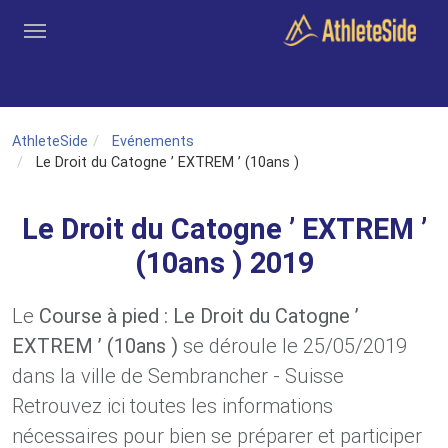
Aller au contenu principal
Outils
Coachs
Clubs
Connexion
Inscription
Recher
AthleteSide
Evénements
Le Droit du Catogne ’ EXTREM ’ (10ans )
Le Droit du Catogne ’ EXTREM ’
(10ans ) 2019
Le
Course à pied : Le Droit du Catogne ’
EXTREM ’ (10ans )
se déroule le 25/05/2019
dans la ville de Sembrancher - Suisse
Retrouvez ici toutes les informations
nécessaires pour bien se préparer et participer