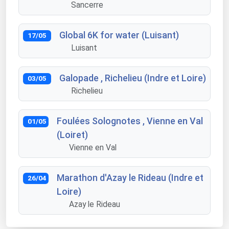
Sancerre
Global 6K for water (Luisant)
17/05
Luisant
Galopade , Richelieu (Indre et Loire)
03/05
Richelieu
Foulées Solognotes , Vienne en Val
01/05
(Loiret)
Vienne en Val
Marathon d'Azay le Rideau (Indre et
26/04
Loire)
Azay le Rideau