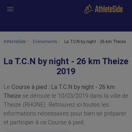
Aller au contenu principal
Outils
Coachs
Clubs
Connexion
Inscription
Recher
AthleteSide
Evénements
La T.C.N by night - 26 km Theize
La T.C.N by night - 26 km Theize
2019
Le
Course à pied : La T.C.N by night - 26 km
Theize
se déroule le 10/03/2019 dans la ville de
Theize (RHONE). Retrouvez ici toutes les
informations nécessaires pour bien se préparer
et participer à ce Course à pied.