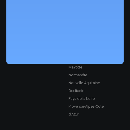
Ultra
Corse
Grand Est
Guadeloupe
Guyane
Hauts-de-France
Île-de-France
La Réunion
Martinique
Mayotte
Normandie
Nouvelle-Aquitaine
Occitanie
Pays de la Loire
Provence-Alpes-Côte
d'Azur