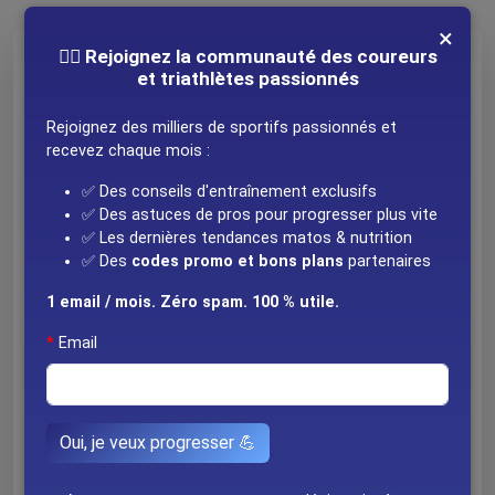
×
🚴‍♂️ Rejoignez la communauté des coureurs
Événements similaires
et triathlètes passionnés
Découvrez d'autres Course à pied dans la même
Rejoignez des milliers de sportifs passionnés et
région
recevez chaque mois :
Cross du pain
✅ Des conseils d'entraînement exclusifs
21/06
✅ Des astuces de pros pour progresser plus vite
Brié-et-Angonnes
✅ Les dernières tendances matos & nutrition
✅ Des
codes promo et bons plans
partenaires
Humani'run
12/04
1 email / mois. Zéro spam. 100 % utile.
Meylan
Email
Ekiden de Thonon
01/03
Thonon-les-Bains
Oui, je veux progresser 💪
Trail des Hauts Forts
08/08