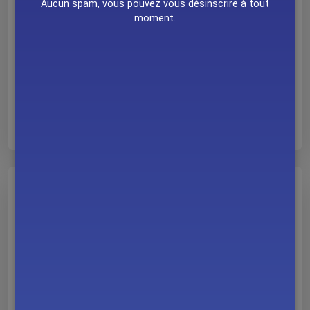
Morzine
Aucun spam, vous pouvez vous désinscrire à tout
moment.
Trail EDF Cenis Tour
01/08
Val Cenis
Trail Frison-Roche
01/08
Beaufort
10
MAR 2019
Theize (69)
Ajouter à Google Calendar