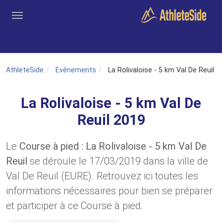
Aller au contenu principal
Outils
Coachs
Clubs
Connexion
Inscription
Recher
AthleteSide
Evénements
La Rolivaloise - 5 km Val De Reuil
La Rolivaloise - 5 km Val De
Reuil 2019
Le
Course à pied : La Rolivaloise - 5 km Val De
Reuil
se déroule le 17/03/2019 dans la ville de
Val De Reuil (EURE). Retrouvez ici toutes les
informations nécessaires pour bien se préparer
et participer à ce Course à pied.