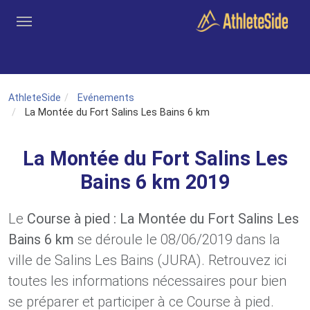
Aller au contenu principal
Outils
Coachs
Clubs
Connexion
Inscription
Recher
AthleteSide
Evénements
La Montée du Fort Salins Les Bains 6 km
La Montée du Fort Salins Les
Bains 6 km 2019
Le
Course à pied : La Montée du Fort Salins Les
Bains 6 km
se déroule le 08/06/2019 dans la
ville de Salins Les Bains (JURA). Retrouvez ici
toutes les informations nécessaires pour bien
se préparer et participer à ce Course à pied.