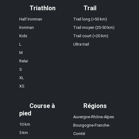
Triathlon
Trail
Half Ironman
Trail long (>50 km)
Ironman
Trail moyen (20-50 km)
Kids
Trail court (<20 km)
L
Ultra trail
M
Relai
S
XL
XS
Course à
Régions
pied
Auvergne-Rhône-Alpes
10 km
Bourgogne-Franche-
5 km
Comté