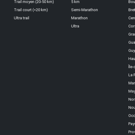
Trail moyen (20-50 km)
5 km
Bou
Trail court (<20 km)
Semi-Marathon
Bre
Ultra trail
Marathon
Cen
Ultra
Cor
Gra
Gua
Guy
Hau
Île
La 
Mar
May
Nor
Nou
Occ
Pay
Pro