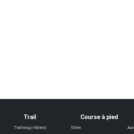
Trail
Course à pied
Trail long (>50 km)
10 km
Auv