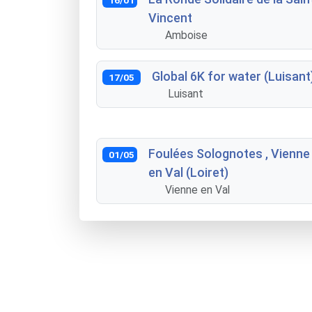
Vincent
Amboise
Global 6K for water (Luisant
17/05
Luisant
Foulées Solognotes , Vienne
01/05
en Val (Loiret)
Vienne en Val