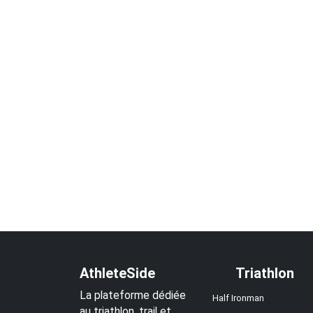
AthleteSide
Triathlon
La plateforme dédiée
Half Ironman
au triathlon, trail et