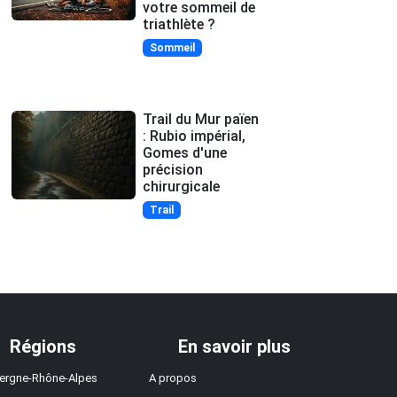
votre sommeil de
triathlète ?
Sommeil
Trail du Mur païen
: Rubio impérial,
Gomes d'une
précision
chirurgicale
Trail
Régions
En savoir plus
ergne-Rhône-Alpes
A propos