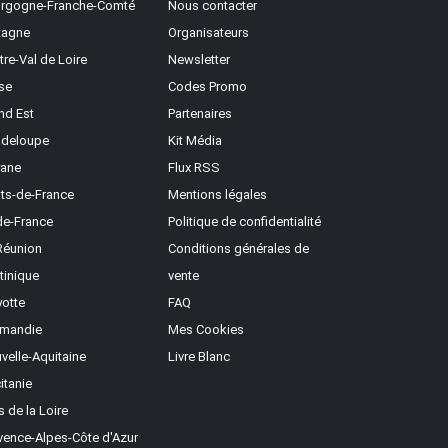
rgogne-Franche-Comté
Nous contacter
tagne
Organisateurs
tre-Val de Loire
Newsletter
se
Codes Promo
nd Est
Partenaires
deloupe
Kit Média
ane
Flux RSS
ts-de-France
Mentions légales
-de-France
Politique de confidentialité
Réunion
Conditions générales de
tinique
vente
otte
FAQ
mandie
Mes Cookies
velle-Aquitaine
Livre Blanc
itanie
s de la Loire
vence-Alpes-Côte d'Azur