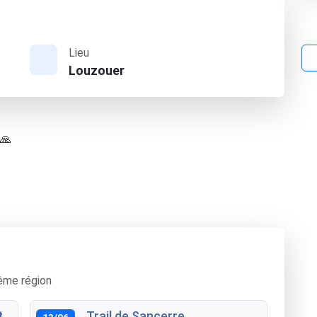
Lieu
Louzouer
 🙏
ême région
t
Trail de Sancerre
13/06