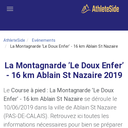
Aller au contenu principal
Outils
Coachs
Clubs
Connexion
Inscription
Recher
AthleteSide
Evénements
La Montagnarde ’Le Doux Enfer’ - 16 km Ablain St Nazaire
La Montagnarde ’Le Doux Enfer’
- 16 km Ablain St Nazaire 2019
Le
Course à pied : La Montagnarde ’Le Doux
Enfer’ - 16 km Ablain St Nazaire
se déroule le
10/06/2019 dans la ville de Ablain St Nazaire
(PAS-DE-CALAIS). Retrouvez ici toutes les
informations nécessaires pour bien se préparer