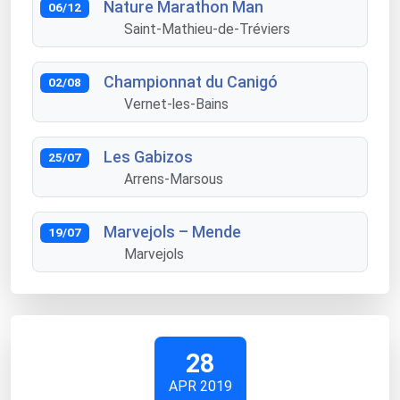
Nature Marathon Man
06/12
Saint-Mathieu-de-Tréviers
Championnat du Canigó
02/08
Vernet-les-Bains
Les Gabizos
25/07
Arrens-Marsous
Marvejols – Mende
19/07
Marvejols
28
APR 2019