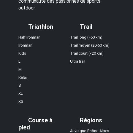
communauté des passionnés de sports
outdoor.
Triathlon
Trail
Half Ironman
Trail long (>50 km)
Ironman
Trail moyen (20-50 km)
Kids
Trail court (<20 km)
L
Ultra trail
M
Relai
S
XL
XS
Course à
Régions
pied
Auvergne-Rhône-Alpes