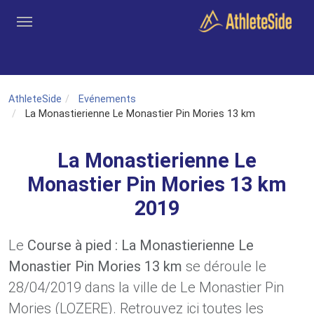
Aller au contenu principal
Outils
Coachs
Clubs
Connexion
Inscription
Recher
AthleteSide
Evénements
La Monastierienne Le Monastier Pin Mories 13 km
La Monastierienne Le
Monastier Pin Mories 13 km
2019
Le
Course à pied : La Monastierienne Le
Monastier Pin Mories 13 km
se déroule le
28/04/2019 dans la ville de Le Monastier Pin
Mories (LOZERE). Retrouvez ici toutes les