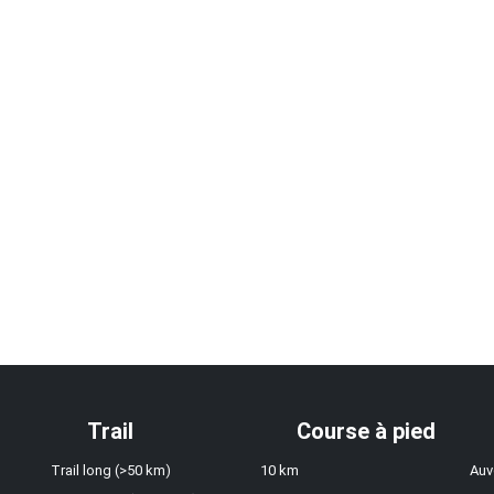
Trail
Course à pied
Trail long (>50 km)
10 km
Auv