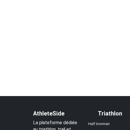
AthleteSide
Triathlon
La plateforme dédiée
Half Ironman
au triathlon, trail et