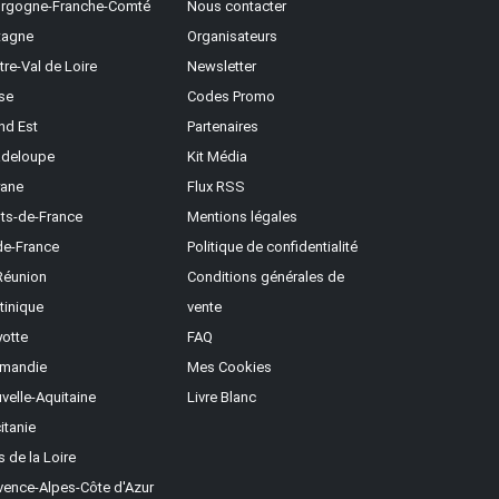
rgogne-Franche-Comté
Nous contacter
tagne
Organisateurs
tre-Val de Loire
Newsletter
se
Codes Promo
nd Est
Partenaires
deloupe
Kit Média
ane
Flux RSS
ts-de-France
Mentions légales
-de-France
Politique de confidentialité
Réunion
Conditions générales de
tinique
vente
otte
FAQ
mandie
Mes Cookies
velle-Aquitaine
Livre Blanc
itanie
s de la Loire
vence-Alpes-Côte d'Azur