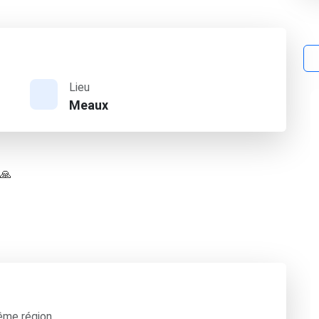
Lieu
Meaux
 🙏
ême région