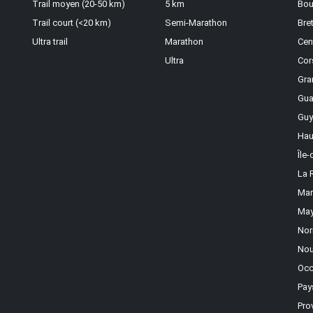
Trail moyen (20-50 km)
5 km
Bou
Trail court (<20 km)
Semi-Marathon
Bre
Ultra trail
Marathon
Cen
Ultra
Cor
Gra
Gua
Guy
Hau
Île
La 
Mar
May
Nor
Nou
Occ
Pay
Pro