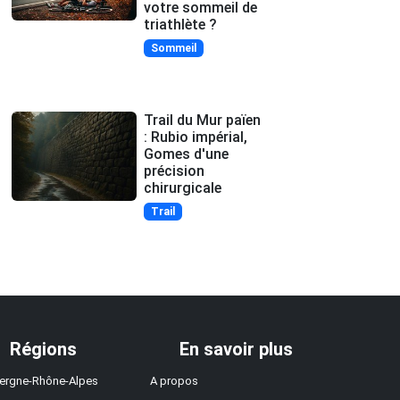
votre sommeil de
triathlète ?
Sommeil
Trail du Mur païen
: Rubio impérial,
Gomes d'une
précision
chirurgicale
Trail
Régions
En savoir plus
ergne-Rhône-Alpes
A propos