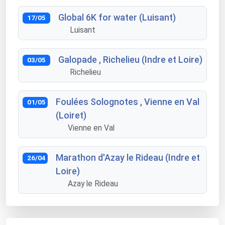
Global 6K for water (Luisant)
17/05
Luisant
Galopade , Richelieu (Indre et Loire)
03/05
Richelieu
Foulées Solognotes , Vienne en Val
01/05
(Loiret)
Vienne en Val
Marathon d'Azay le Rideau (Indre et
26/04
Loire)
Azay le Rideau