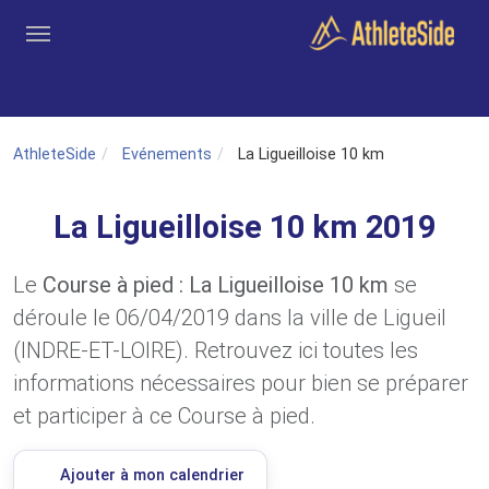
Aller au contenu principal
Outils
Coachs
Clubs
Connexion
Inscription
Recher
AthleteSide
Evénements
La Ligueilloise 10 km
La Ligueilloise 10 km 2019
Le
Course à pied : La Ligueilloise 10 km
se
déroule le 06/04/2019 dans la ville de Ligueil
(INDRE-ET-LOIRE). Retrouvez ici toutes les
informations nécessaires pour bien se préparer
et participer à ce Course à pied.
Ajouter à mon calendrier