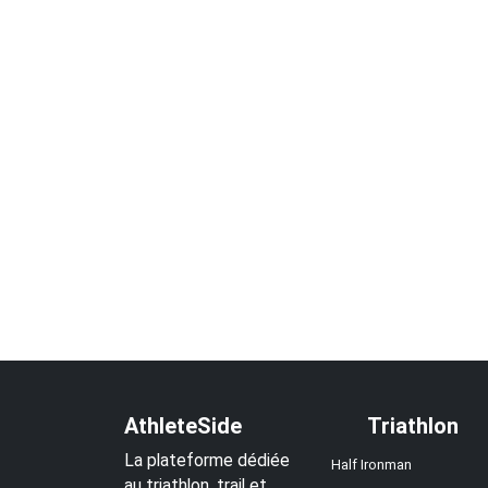
AthleteSide
Triathlon
La plateforme dédiée
Half Ironman
au triathlon, trail et