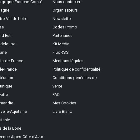
rgogne-Franche-Comté
Nous contacter
tagne
Organisateurs
tre-Val de Loire
Newsletter
se
Codes Promo
nd Est
Partenaires
deloupe
Kit Média
ane
Flux RSS
ts-de-France
Mentions légales
-de-France
Politique de confidentialité
Réunion
Conditions générales de
tinique
vente
otte
FAQ
mandie
Mes Cookies
velle-Aquitaine
Livre Blanc
itanie
s de la Loire
vence-Alpes-Côte d'Azur