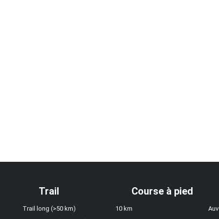
Trail
Course à pied
Trail long (>50 km)
10 km
Auv