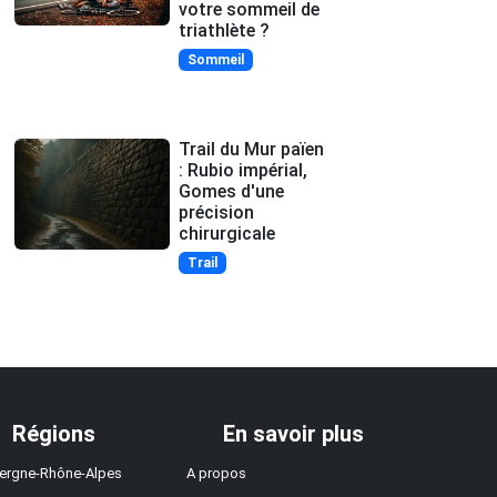
votre sommeil de
triathlète ?
Sommeil
Trail du Mur païen
: Rubio impérial,
Gomes d'une
précision
chirurgicale
Trail
Régions
En savoir plus
ergne-Rhône-Alpes
A propos