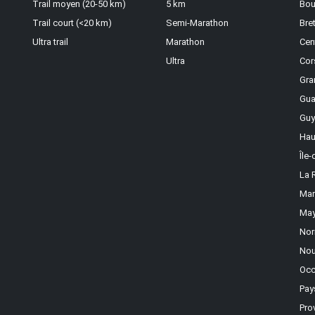
Trail moyen (20-50 km)
5 km
Bou
Trail court (<20 km)
Semi-Marathon
Bre
Ultra trail
Marathon
Cen
Ultra
Cor
Gra
Gua
Guy
Hau
Île
La 
Mar
May
Nor
Nou
Occ
Pay
Pro