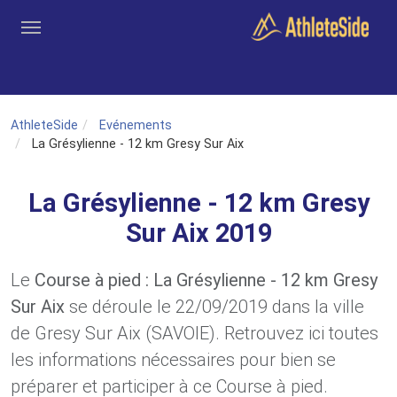
Aller au contenu principal
Outils
Coachs
Clubs
Connexion
Inscription
Recher
AthleteSide
Evénements
La Grésylienne - 12 km Gresy Sur Aix
La Grésylienne - 12 km Gresy
Sur Aix 2019
Le
Course à pied : La Grésylienne - 12 km Gresy
Sur Aix
se déroule le 22/09/2019 dans la ville
de Gresy Sur Aix (SAVOIE). Retrouvez ici toutes
les informations nécessaires pour bien se
préparer et participer à ce Course à pied.