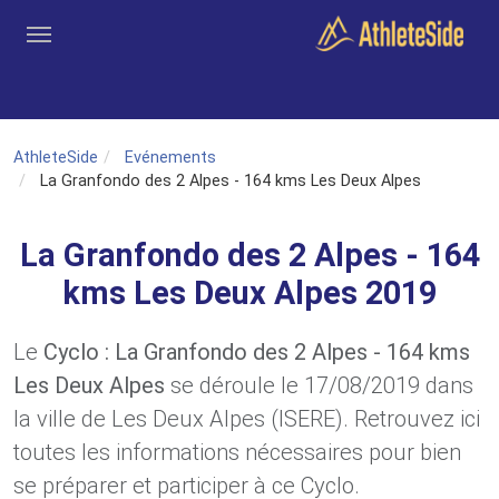
Aller au contenu principal
Outils
Coachs
Clubs
Connexion
Inscription
Recher
AthleteSide
Evénements
La Granfondo des 2 Alpes - 164 kms Les Deux Alpes
La Granfondo des 2 Alpes - 164
kms Les Deux Alpes 2019
Le
Cyclo : La Granfondo des 2 Alpes - 164 kms
Les Deux Alpes
se déroule le 17/08/2019 dans
la ville de Les Deux Alpes (ISERE). Retrouvez ici
toutes les informations nécessaires pour bien
se préparer et participer à ce Cyclo.