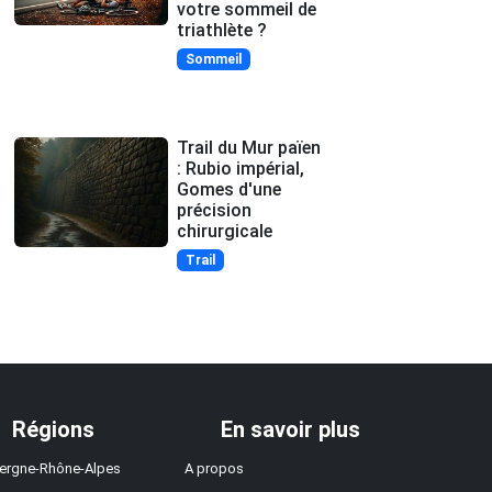
votre sommeil de
triathlète ?
Sommeil
Trail du Mur païen
: Rubio impérial,
Gomes d'une
précision
chirurgicale
Trail
Régions
En savoir plus
ergne-Rhône-Alpes
A propos