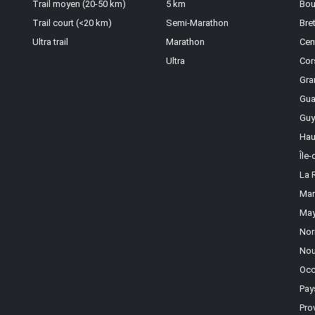
Trail moyen (20-50 km)
5 km
Bou
Trail court (<20 km)
Semi-Marathon
Bre
Ultra trail
Marathon
Cen
Ultra
Cor
Gra
Gua
Guy
Hau
Île
La 
Mar
May
Nor
Nou
Occ
Pay
Pro