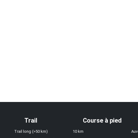
Trail
Course à pied
Trail long (>50 km)
10 km
Auv