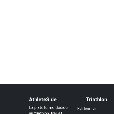
AthleteSide
Triathlon
La plateforme dédiée
Half Ironman
au triathlon, trail et