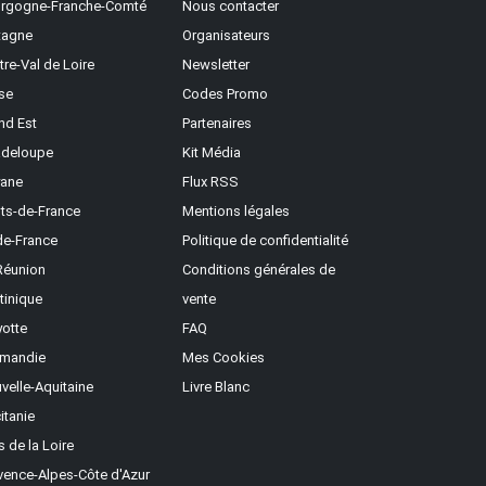
rgogne-Franche-Comté
Nous contacter
tagne
Organisateurs
tre-Val de Loire
Newsletter
se
Codes Promo
nd Est
Partenaires
deloupe
Kit Média
ane
Flux RSS
ts-de-France
Mentions légales
-de-France
Politique de confidentialité
Réunion
Conditions générales de
tinique
vente
otte
FAQ
mandie
Mes Cookies
velle-Aquitaine
Livre Blanc
itanie
s de la Loire
vence-Alpes-Côte d'Azur