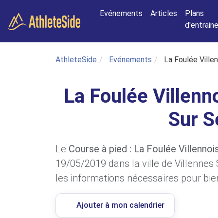
Aller au contenu principal
Evénements
Articles
Plans
d'entrai
AthleteSide
Evénements
La Foulée Ville
La Foulée Villenn
Sur S
Le
Course à pied : La Foulée Villennoi
19/05/2019 dans la ville de Villennes
les informations nécessaires pour bien
Ajouter à mon calendrier