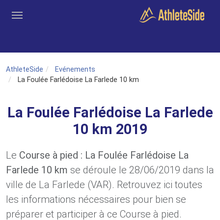
Aller au contenu principal
Outils
Coachs
Clubs
Connexion
Inscription
Recher
AthleteSide
Evénements
La Foulée Farlédoise La Farlede 10 km
La Foulée Farlédoise La Farlede
10 km 2019
Le
Course à pied : La Foulée Farlédoise La
Farlede 10 km
se déroule le 28/06/2019 dans la
ville de La Farlede (VAR). Retrouvez ici toutes
les informations nécessaires pour bien se
préparer et participer à ce Course à pied.