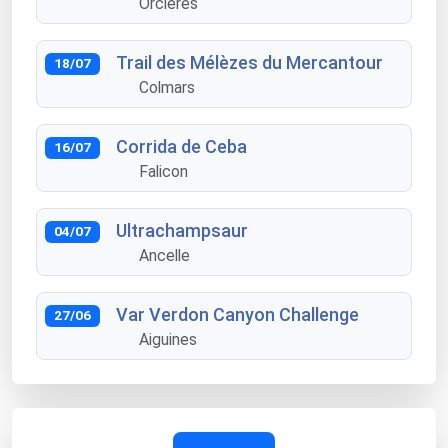
Orcières
Trail des Mélèzes du Mercantour
18/07
Colmars
Corrida de Ceba
16/07
Falicon
Ultrachampsaur
04/07
Ancelle
Var Verdon Canyon Challenge
27/06
Aiguines