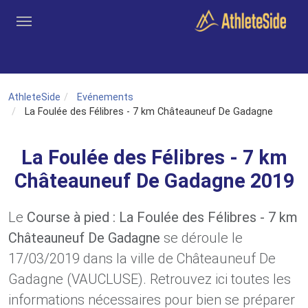
Aller au contenu principal
Outils
Coachs
Clubs
Connexion
Inscription
Recher
AthleteSide
Evénements
La Foulée des Félibres - 7 km Châteauneuf De Gadagne
La Foulée des Félibres - 7 km
Châteauneuf De Gadagne 2019
Le
Course à pied : La Foulée des Félibres - 7 km
Châteauneuf De Gadagne
se déroule le
17/03/2019 dans la ville de Châteauneuf De
Gadagne (VAUCLUSE). Retrouvez ici toutes les
informations nécessaires pour bien se préparer