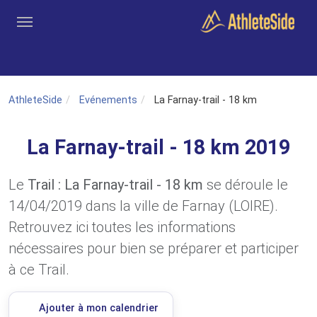
Aller au contenu principal
Outils
Coachs
Clubs
Connexion
Inscription
Recher
AthleteSide
Evénements
La Farnay-trail - 18 km
La Farnay-trail - 18 km 2019
Le
Trail : La Farnay-trail - 18 km
se déroule le
14/04/2019 dans la ville de Farnay (LOIRE).
Retrouvez ici toutes les informations
nécessaires pour bien se préparer et participer
à ce Trail.
Ajouter à mon calendrier