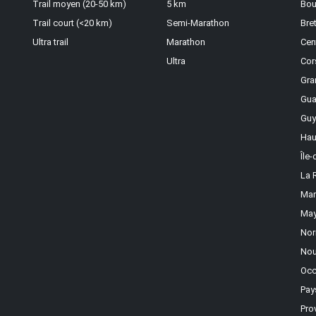
Trail moyen (20-50 km)
5 km
Bou
Trail court (<20 km)
Semi-Marathon
Bre
Ultra trail
Marathon
Cen
Ultra
Cor
Gra
Gua
Guy
Hau
Île
La 
Mar
May
Nor
Nou
Occ
Pay
Pro