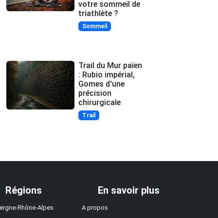
votre sommeil de
triathlète ?
Sommeil
Trail du Mur païen
: Rubio impérial,
Gomes d'une
précision
chirurgicale
Trail
Régions
En savoir plus
ergne-Rhône-Alpes
A propos