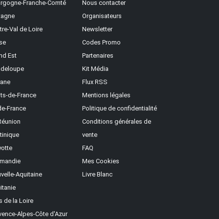
rgogne-Franche-Comté
Nous contacter
tagne
Organisateurs
tre-Val de Loire
Newsletter
se
Codes Promo
nd Est
Partenaires
deloupe
Kit Média
ane
Flux RSS
ts-de-France
Mentions légales
-de-France
Politique de confidentialité
Réunion
Conditions générales de
tinique
vente
otte
FAQ
mandie
Mes Cookies
velle-Aquitaine
Livre Blanc
itanie
s de la Loire
vence-Alpes-Côte d'Azur