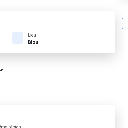
Lieu
Blou
 🙏
ême région