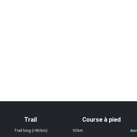
Trail
Course à pied
Trail long (>50 km)
10 km
Auv