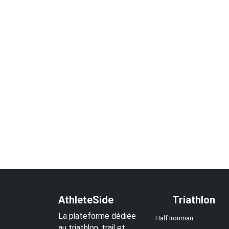
AthleteSide
Triathlon
La plateforme dédiée
Half Ironman
au triathlon, trail et