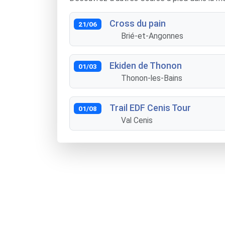
Cross du pain
21/06
Brié-et-Angonnes
Ekiden de Thonon
01/03
Thonon-les-Bains
Trail EDF Cenis Tour
01/08
Val Cenis