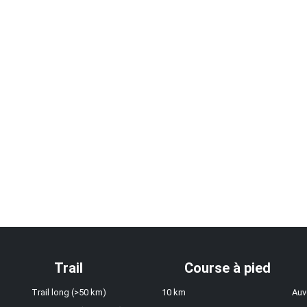
Trail
Course à pied
Trail long (>50 km)
10 km
Auv