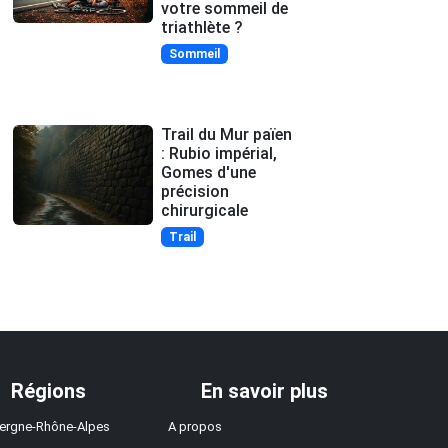
votre sommeil de
triathlète ?
Sommeil
Trail du Mur païen
: Rubio impérial,
Gomes d'une
précision
chirurgicale
Trail
Régions
En savoir plus
ergne-Rhône-Alpes
A propos