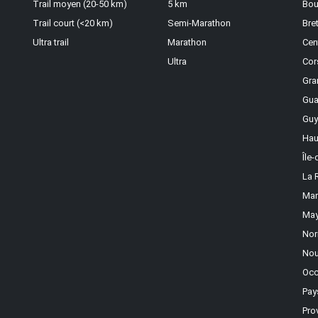
Trail moyen (20-50 km)
5 km
Bou
Trail court (<20 km)
Semi-Marathon
Bre
Ultra trail
Marathon
Cen
Ultra
Cor
Gra
Gua
Guy
Hau
Île
La 
Mar
May
Nor
Nou
Occ
Pay
Pro