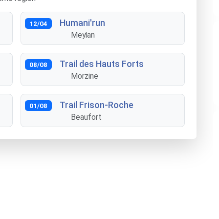
Humani'run
12/04
Meylan
Trail des Hauts Forts
08/08
Morzine
Trail Frison-Roche
01/08
Beaufort