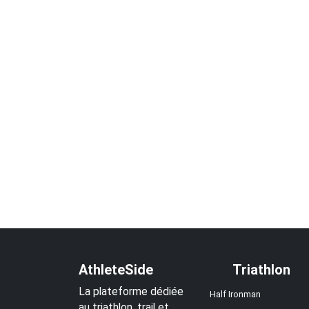
AthleteSide
Triathlon
La plateforme dédiée
Half Ironman
au triathlon, trail et