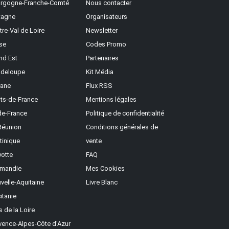
rgogne-Franche-Comté
Nous contacter
tagne
Organisateurs
tre-Val de Loire
Newsletter
se
Codes Promo
nd Est
Partenaires
deloupe
Kit Média
ane
Flux RSS
ts-de-France
Mentions légales
-de-France
Politique de confidentialité
Réunion
Conditions générales de
tinique
vente
otte
FAQ
mandie
Mes Cookies
velle-Aquitaine
Livre Blanc
itanie
s de la Loire
vence-Alpes-Côte d'Azur