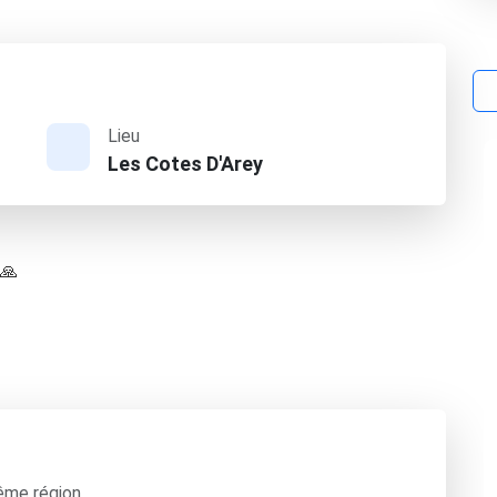
Lieu
Les Cotes D'Arey
 🙏
ême région