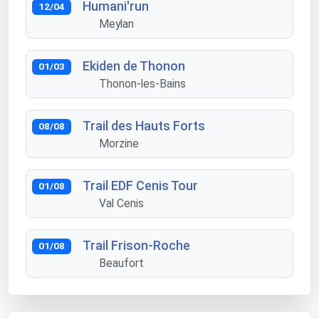
Humani'run
12/04
Meylan
Ekiden de Thonon
01/03
Thonon-les-Bains
Trail des Hauts Forts
08/08
Morzine
Trail EDF Cenis Tour
01/08
Val Cenis
Trail Frison-Roche
01/08
Beaufort