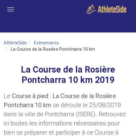
Aller au contenu principal
Outils
Coachs
Clubs
Connexion
Inscription
Recher
AthleteSide
Evénements
La Course de la Rosière Pontcharra 10 km
La Course de la Rosière
Pontcharra 10 km 2019
Le
Course à pied : La Course de la Rosière
Pontcharra 10 km
se déroule le 25/08/2019
dans la ville de Pontcharra (ISERE). Retrouvez
ici toutes les informations nécessaires pour
bien se préparer et participer à ce Course à