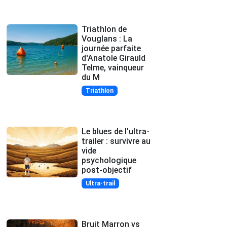
Triathlon de
Vouglans : La
journée parfaite
d'Anatole Girauld
Telme, vainqueur
du M
Triathlon
Le blues de l'ultra-
trailer : survivre au
vide
psychologique
post-objectif
Ultra-trail
Bruit Marron vs