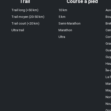
Trail
Course à pied
Trail long (>50 km)
10 km
Auv
Trail moyen (20-50 km)
5 km
Bou
Trail court (<20 km)
Semi-Marathon
Bre
Ultra trail
Marathon
Cen
Ultra
Cor
Gra
Gua
Guy
Hau
Île
La 
Mar
May
Nor
Nou
Occ