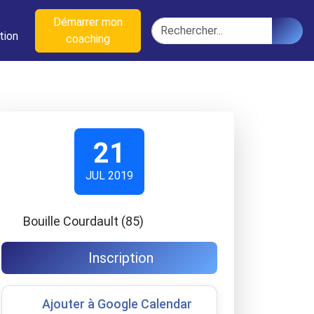
n
Démarrer mon
Rechercher
tion
coaching
21
JUL 2019
Bouille Courdault (85)
Inscription
Ajouter à Google Calendar