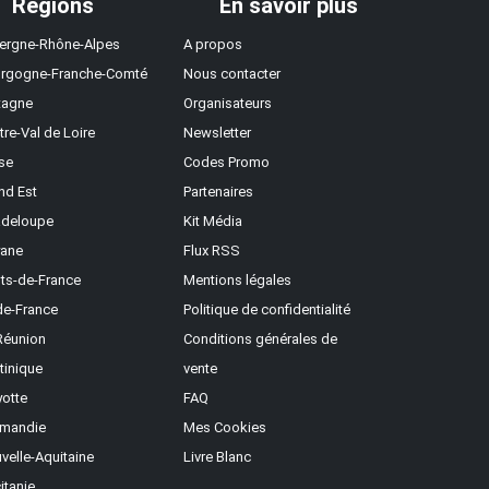
Régions
En savoir plus
ergne-Rhône-Alpes
A propos
rgogne-Franche-Comté
Nous contacter
tagne
Organisateurs
tre-Val de Loire
Newsletter
se
Codes Promo
nd Est
Partenaires
deloupe
Kit Média
ane
Flux RSS
ts-de-France
Mentions légales
-de-France
Politique de confidentialité
Réunion
Conditions générales de
tinique
vente
otte
FAQ
mandie
Mes Cookies
velle-Aquitaine
Livre Blanc
itanie