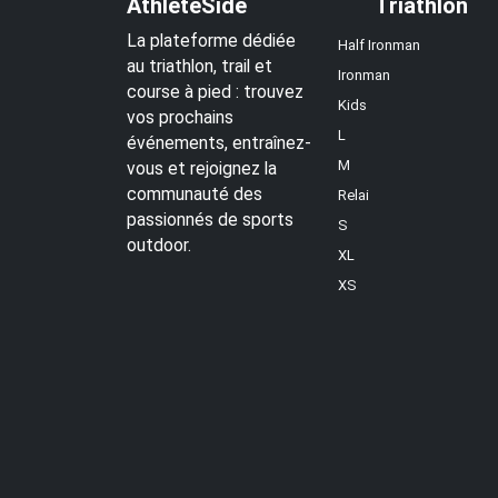
AthleteSide
Triathlon
La plateforme dédiée
Half Ironman
au triathlon, trail et
Ironman
course à pied : trouvez
Kids
vos prochains
L
événements, entraînez-
M
vous et rejoignez la
communauté des
Relai
passionnés de sports
S
outdoor.
XL
XS