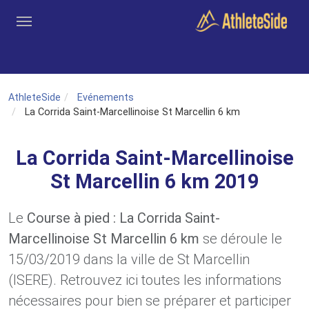
Aller au contenu principal
Outils
Coachs
Clubs
Connexion
Inscription
Recher
AthleteSide
Evénements
La Corrida Saint-Marcellinoise St Marcellin 6 km
La Corrida Saint-Marcellinoise
St Marcellin 6 km 2019
Le
Course à pied : La Corrida Saint-
Marcellinoise St Marcellin 6 km
se déroule le
15/03/2019 dans la ville de St Marcellin
(ISERE). Retrouvez ici toutes les informations
nécessaires pour bien se préparer et participer