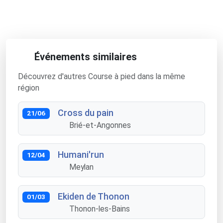
Événements similaires
Découvrez d'autres Course à pied dans la même
région
Cross du pain
21/06
Brié-et-Angonnes
Humani'run
12/04
Meylan
Ekiden de Thonon
01/03
Thonon-les-Bains