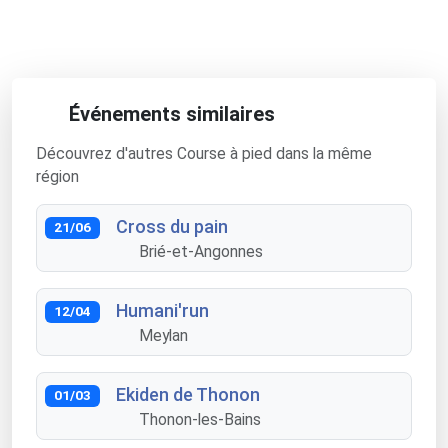
Événements similaires
Découvrez d'autres Course à pied dans la même
région
Cross du pain
21/06
Brié-et-Angonnes
Humani'run
12/04
Meylan
Ekiden de Thonon
01/03
Thonon-les-Bains