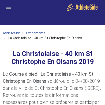
Aller au contenu principal
Outils
Coachs
Clubs
Connexion
Inscription
Recher
AthleteSide
Evénements
La Christolaise - 40 km St Christophe En Oisans
La Christolaise - 40 km St
Christophe En Oisans 2019
Le
Course à pied : La Christolaise - 40 km St
Christophe En Oisans
se déroule le 04/08/2019
dans la ville de St Christophe En Oisans (ISERE).
Retrouvez ici toutes les informations
nécessaires pour bien se préparer et participer