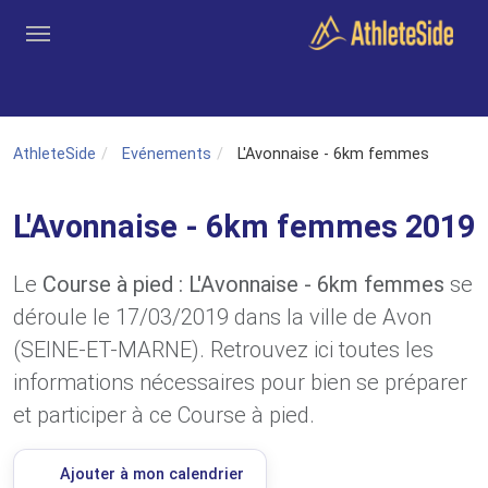
Aller au contenu principal
Outils
Coachs
Clubs
Connexion
Inscription
Recher
AthleteSide
Evénements
L'Avonnaise - 6km femmes
L'Avonnaise - 6km femmes 2019
Le
Course à pied : L'Avonnaise - 6km femmes
se
déroule le 17/03/2019 dans la ville de Avon
(SEINE-ET-MARNE). Retrouvez ici toutes les
informations nécessaires pour bien se préparer
et participer à ce Course à pied.
Ajouter à mon calendrier