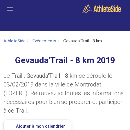
Aller au contenu principal
Outils
Coachs
Clubs
Connexion
Inscription
Recher
AthleteSide
Evénements
Gevauda'Trail - 8 km
Gevauda'Trail - 8 km 2019
Le
Trail : Gevauda'Trail - 8 km
se déroule le
03/02/2019 dans la ville de Montrodat
(LOZERE). Retrouvez ici toutes les informations
nécessaires pour bien se préparer et participer
à ce Trail.
Ajouter à mon calendrier