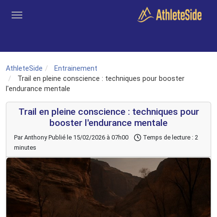
Aller au contenu principal
Outils
Coachs
Clubs
Connexion
Inscription
Recher
AthleteSide
Entrainement
Trail en pleine conscience : techniques pour booster
l'endurance mentale
Trail en pleine conscience : techniques pour
booster l'endurance mentale
Par Anthony
Publié le 15/02/2026 à 07h00
Temps de lecture : 2
minutes