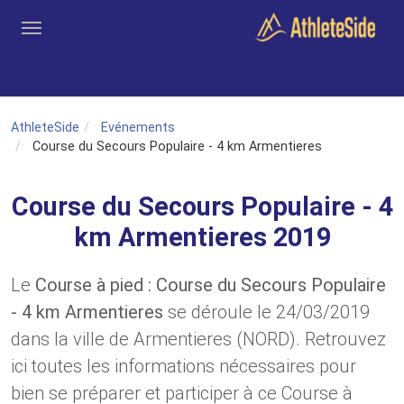
Aller au contenu principal
Outils
Coachs
Clubs
Connexion
Inscription
Recher
AthleteSide
Evénements
Course du Secours Populaire - 4 km Armentieres
Course du Secours Populaire - 4
km Armentieres 2019
Le
Course à pied : Course du Secours Populaire
- 4 km Armentieres
se déroule le 24/03/2019
dans la ville de Armentieres (NORD). Retrouvez
ici toutes les informations nécessaires pour
bien se préparer et participer à ce Course à