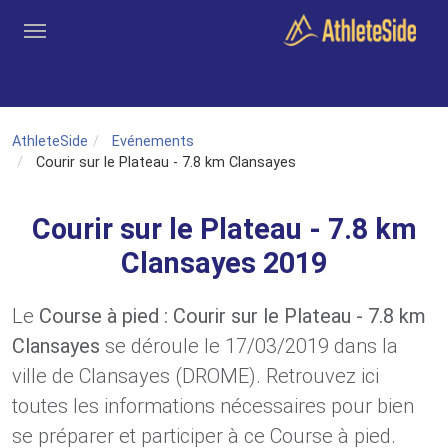
Aller au contenu principal
Outils
Coachs
Clubs
Connexion
Inscription
Recher
AthleteSide
Evénements
Courir sur le Plateau - 7.8 km Clansayes
Courir sur le Plateau - 7.8 km
Clansayes 2019
Le
Course à pied : Courir sur le Plateau - 7.8 km
Clansayes
se déroule le 17/03/2019 dans la
ville de Clansayes (DROME). Retrouvez ici
toutes les informations nécessaires pour bien
se préparer et participer à ce Course à pied.