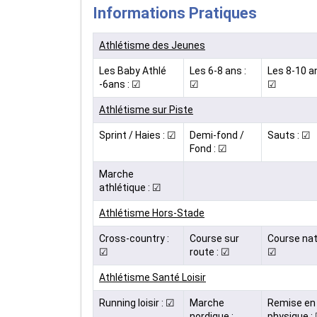
Informations Pratiques
Athlétisme des Jeunes
Les Baby Athlé
Les 6-8 ans :
Les 8-10 an
-6ans : ☑
☑
☑
Athlétisme sur Piste
Sprint / Haies : ☑
Demi-fond /
Sauts : ☑
Fond : ☑
Marche
athlétique : ☑
Athlétisme Hors-Stade
Cross-country :
Course sur
Course nat
☑
route : ☑
☑
Athlétisme Santé Loisir
Running loisir : ☑
Marche
Remise en 
nordique :
physique :