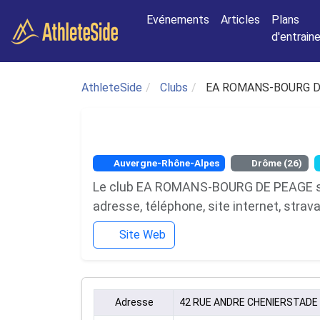
Aller au contenu principal
Evénements
Articles
Plans
d'entrai
AthleteSide
Clubs
EA ROMANS-BOURG D
Auvergne-Rhône-Alpes
Drôme (26)
Le club EA ROMANS-BOURG DE PEAGE se t
adresse, téléphone, site internet, strav
Site Web
Adresse
42 RUE ANDRE CHENIERSTADE