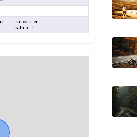
ur
Parcours en
nature : ☑