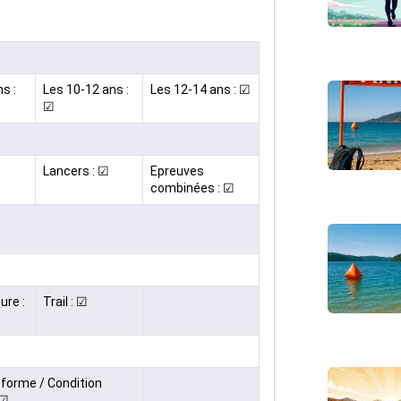
s :
Les 10-12 ans :
Les 12-14 ans : ☑
☑
Lancers : ☑
Epreuves
combinées : ☑
ure :
Trail : ☑
forme / Condition
 ☑