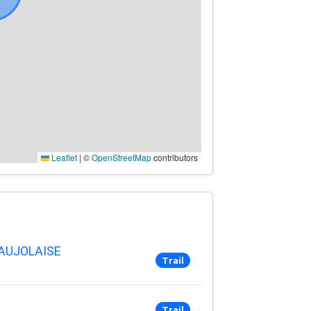
Leaflet
|
©
OpenStreetMap
contributors
EAUJOLAISE
Trail
Trail