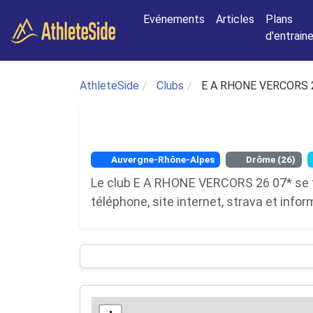
Aller au contenu principal
Evénements
Articles
Plans
d'entrai
AthleteSide
Clubs
E A RHONE VERCORS 
Auvergne-Rhône-Alpes
Drôme (26)
Le club E A RHONE VERCORS 26 07* se tr
téléphone, site internet, strava et info