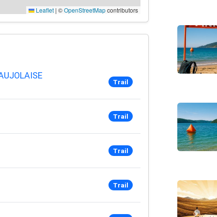
Leaflet
|
©
OpenStreetMap
contributors
EAUJOLAISE
Trail
Trail
Trail
Trail