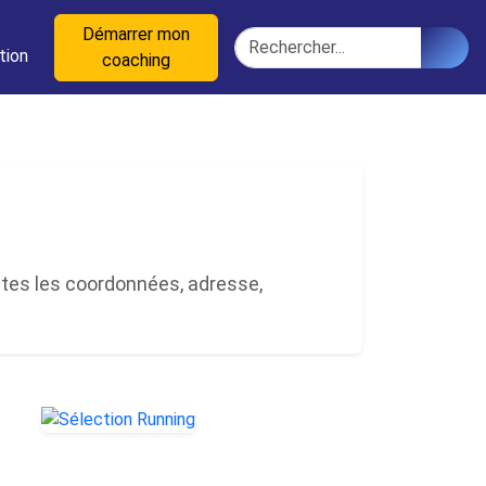
n
Démarrer mon
Rechercher
tion
coaching
utes les coordonnées, adresse,