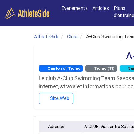
Aller au contenu principal
Evénements
Articles
Plans
d'entrai
AthleteSide
Clubs
A-Club Swimming Tea
A
Canton of Ticino
Ticino (TI)
Sui
Le club A-Club Swimming Team Savosa SA 
internet, strava et informations pour co
Site Web
Adresse
A-CLUB, Via centro Sporti