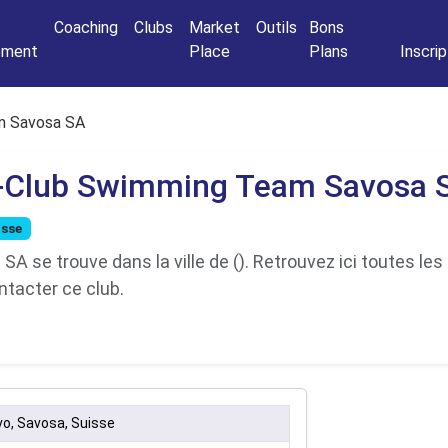
Connexio
Coaching
Clubs
Market
Outils
Bons
nement
Place
Plans
Inscrip
m Savosa SA
-Club Swimming Team Savosa 
sse
se trouve dans la ville de (). Retrouvez ici toutes les
ntacter ce club.
vo, Savosa, Suisse