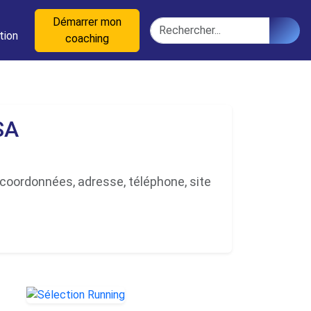
n
Démarrer mon
Rechercher
tion
coaching
SA
 coordonnées, adresse, téléphone, site