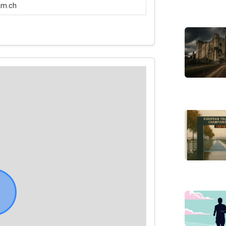
am.ch