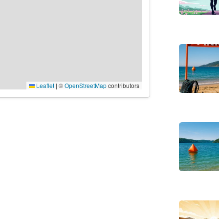
Leaflet
|
©
OpenStreetMap
contributors