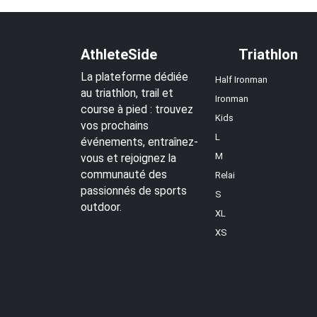
AthleteSide
Triathlon
La plateforme dédiée
Half Ironman
au triathlon, trail et
Ironman
course à pied : trouvez
Kids
vos prochains
L
événements, entraînez-
M
vous et rejoignez la
communauté des
Relai
passionnés de sports
S
outdoor.
XL
XS