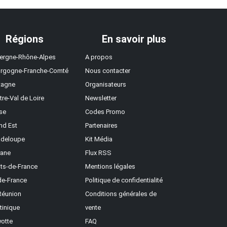
Régions
En savoir plus
ergne-Rhône-Alpes
A propos
rgogne-Franche-Comté
Nous contacter
tagne
Organisateurs
tre-Val de Loire
Newsletter
se
Codes Promo
nd Est
Partenaires
deloupe
Kit Média
ane
Flux RSS
ts-de-France
Mentions légales
-de-France
Politique de confidentialité
Réunion
Conditions générales de
tinique
vente
otte
FAQ