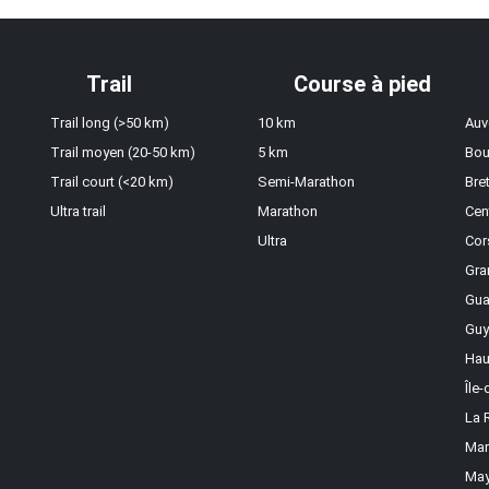
Trail
Course à pied
Trail long (>50 km)
10 km
Auv
Trail moyen (20-50 km)
5 km
Bou
Trail court (<20 km)
Semi-Marathon
Bre
Ultra trail
Marathon
Cen
Ultra
Cor
Gra
Gua
Guy
Hau
Île
La 
Mar
May