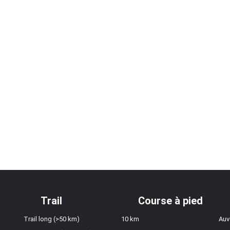
Trail
Course à pied
Trail long (>50 km)
10 km
Auv