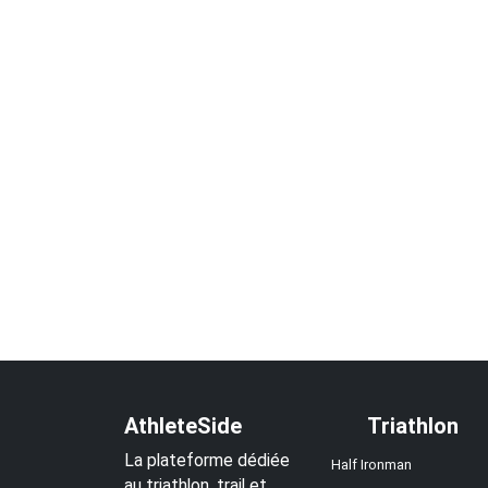
AthleteSide
Triathlon
La plateforme dédiée
Half Ironman
au triathlon, trail et