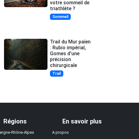
votre sommeil de
triathlète ?
Sommeil
Trail du Mur païen
: Rubio impérial,
Gomes d'une
précision
chirurgicale
Trail
Régions
En savoir plus
ergne-Rhône-Alpes
A propos