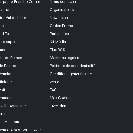
rgogne-Franche-Comté
Nous contacter
tagne
Organisateurs
tre-Val de Loire
Newsletter
se
Codes Promo
nd Est
Partenaires
deloupe
Kit Média
ane
Flux RSS
ts-de-France
Mentions légales
-de-France
Politique de confidentialité
Réunion
Conditions générales de
tinique
vente
otte
FAQ
mandie
Mes Cookies
velle-Aquitaine
Livre Blanc
itanie
s de la Loire
vence-Alpes-Côte d'Azur