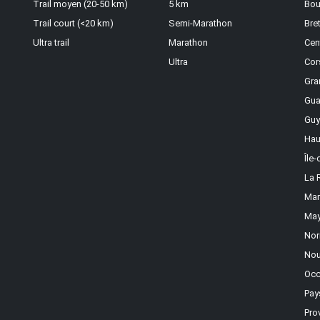
Trail moyen (20-50 km)
5 km
Bou
Trail court (<20 km)
Semi-Marathon
Bre
Ultra trail
Marathon
Cen
Ultra
Cor
Gra
Gua
Guy
Hau
Île
La 
Mar
May
Nor
Nou
Occ
Pay
Pro