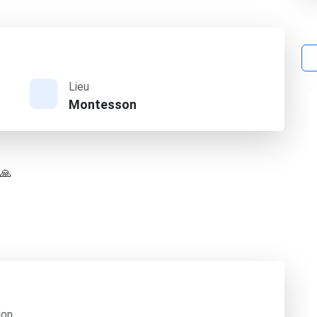
Lieu
Montesson
 🙏
ion