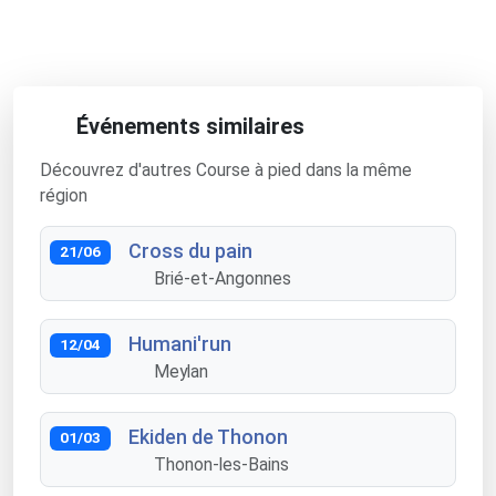
Événements similaires
Découvrez d'autres Course à pied dans la même
région
Cross du pain
21/06
Brié-et-Angonnes
Humani'run
12/04
Meylan
Ekiden de Thonon
01/03
Thonon-les-Bains