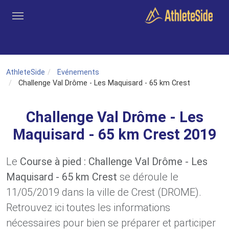
Aller au contenu principal
Outils
Coachs
Clubs
Connexion
Inscription
Recher
AthleteSide
Evénements
Challenge Val Drôme - Les Maquisard - 65 km Crest
Challenge Val Drôme - Les
Maquisard - 65 km Crest 2019
Le
Course à pied : Challenge Val Drôme - Les
Maquisard - 65 km Crest
se déroule le
11/05/2019 dans la ville de Crest (DROME).
Retrouvez ici toutes les informations
nécessaires pour bien se préparer et participer