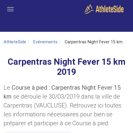
Aller au contenu principal
Outils
Coachs
Clubs
Connexion
Inscription
Recher
AthleteSide
Evénements
Carpentras Night Fever 15 km
Carpentras Night Fever 15 km
2019
Le
Course à pied : Carpentras Night Fever 15
km
se déroule le 30/03/2019 dans la ville de
Carpentras (VAUCLUSE). Retrouvez ici toutes
les informations nécessaires pour bien se
préparer et participer à ce Course à pied.