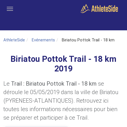
Aller au contenu principal
Outils
Coachs
Clubs
Connexion
Inscription
Recher
AthleteSide
Evénements
Biriatou Pottok Trail - 18 km
Biriatou Pottok Trail - 18 km
2019
Le
Trail : Biriatou Pottok Trail - 18 km
se
déroule le 05/05/2019 dans la ville de Biriatou
(PYRENEES-ATLANTIQUES). Retrouvez ici
toutes les informations nécessaires pour bien
se préparer et participer à ce Trail.