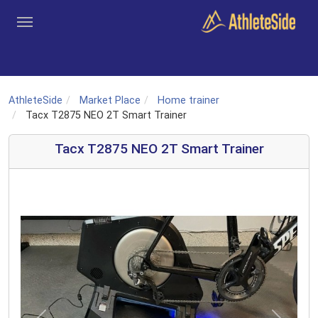
Aller au contenu principal
Outils
Coachs
Clubs
Connexion
Inscription
Recher
AthleteSide
Market Place
Home trainer
Tacx T2875 NEO 2T Smart Trainer
Tacx T2875 NEO 2T Smart Trainer